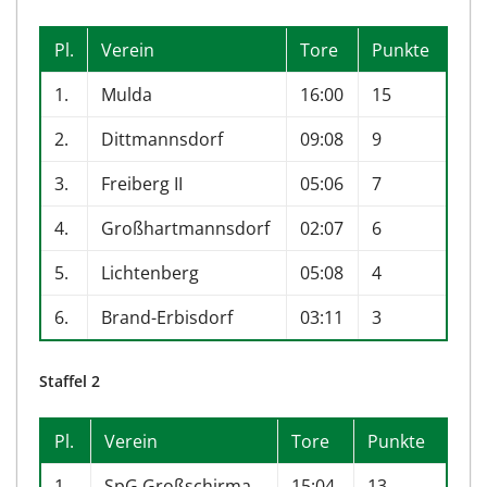
Pl.
Verein
Tore
Punkte
1.
Mulda
16:00
15
2.
Dittmannsdorf
09:08
9
3.
Freiberg II
05:06
7
4.
Großhartmannsdorf
02:07
6
5.
Lichtenberg
05:08
4
6.
Brand-Erbisdorf
03:11
3
Staffel 2
Pl.
Verein
Tore
Punkte
1.
SpG Großschirma
15:04
13