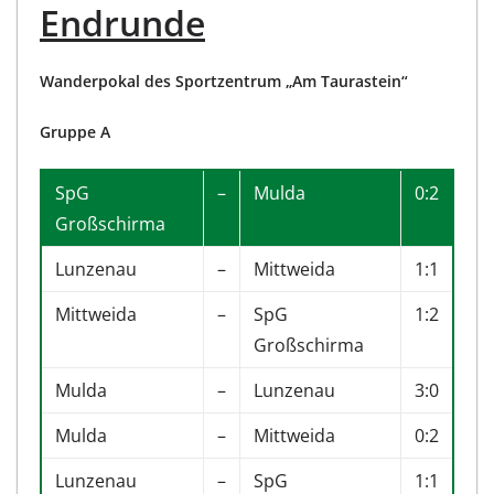
Endrunde
Wanderpokal des Sportzentrum „Am Taurastein“
Gruppe A
SpG
–
Mulda
0:2
Großschirma
Lunzenau
–
Mittweida
1:1
Mittweida
–
SpG
1:2
Großschirma
Mulda
–
Lunzenau
3:0
Mulda
–
Mittweida
0:2
Lunzenau
–
SpG
1:1