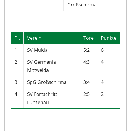
Großschirma
Pl.
Verein
Tore
Punkte
1.
SV Mulda
5:2
6
2.
SV Germania
4:3
4
Mittweida
3.
SpG Großschirma
3:4
4
4.
SV Fortschritt
2:5
2
Lunzenau