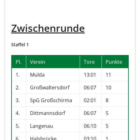
Zwischenrunde
Staffel 1
Pl.
Verein
Tore
Punkte
1.
Mulda
13:01
11
2.
Großwaltersdorf
06:07
10
3.
SpG Großschirma
02:01
8
4.
Dittmannsdorf
06:07
5
5.
Langenau
06:10
5
6.
Halsbrücke
03:10
1