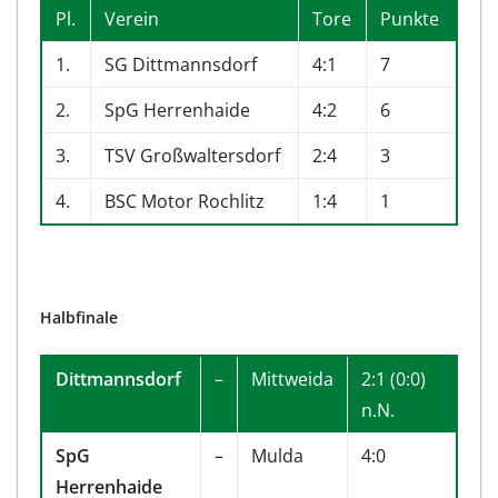
Pl.
Verein
Tore
Punkte
1.
SG Dittmannsdorf
4:1
7
2.
SpG Herrenhaide
4:2
6
3.
TSV Großwaltersdorf
2:4
3
4.
BSC Motor Rochlitz
1:4
1
Halbfinale
Dittmannsdorf
–
Mittweida
2:1 (0:0)
n.N.
SpG
–
Mulda
4:0
Herrenhaide