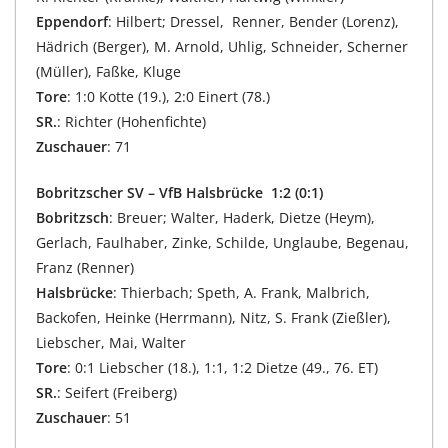
Eppendorf
: Hilbert; Dressel, Renner, Bender (Lorenz),
Hädrich (Berger), M. Arnold, Uhlig, Schneider, Scherner
(Müller), Faßke, Kluge
Tore
: 1:0 Kotte (19.), 2:0 Einert (78.)
SR.
: Richter (Hohenfichte)
Zuschauer
: 71
Bobritzscher SV – VfB Halsbrücke 1:2 (0:1)
Bobritzsch
: Breuer; Walter, Haderk, Dietze (Heym),
Gerlach, Faulhaber, Zinke, Schilde, Unglaube, Begenau,
Franz (Renner)
Halsbrücke
: Thierbach; Speth, A. Frank, Malbrich,
Backofen, Heinke (Herrmann), Nitz, S. Frank (Zießler),
Liebscher, Mai, Walter
Tore
: 0:1 Liebscher (18.), 1:1, 1:2 Dietze (49., 76. ET)
SR.
: Seifert (Freiberg)
Zuschauer
: 51