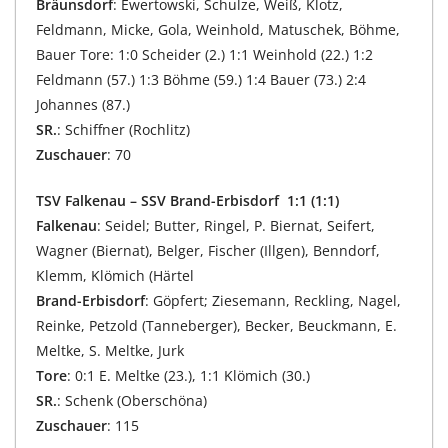
Bräunsdorf
: Ewertowski, Schulze, Weiß, Klotz,
Feldmann, Micke, Gola, Weinhold, Matuschek, Böhme,
Bauer Tore: 1:0 Scheider (2.) 1:1 Weinhold (22.) 1:2
Feldmann (57.) 1:3 Böhme (59.) 1:4 Bauer (73.) 2:4
Johannes (87.)
SR.
: Schiffner (Rochlitz)
Zuschauer
: 70
TSV Falkenau – SSV Brand-Erbisdorf 1:1 (1:1)
Falkenau
: Seidel; Butter, Ringel, P. Biernat, Seifert,
Wagner (Biernat), Belger, Fischer (Illgen), Benndorf,
Klemm, Klömich (Härtel
Brand-Erbisdorf
: Göpfert; Ziesemann, Reckling, Nagel,
Reinke, Petzold (Tanneberger), Becker, Beuckmann, E.
Meltke, S. Meltke, Jurk
Tore
: 0:1 E. Meltke (23.), 1:1 Klömich (30.)
SR.
: Schenk (Oberschöna)
Zuschauer
: 115