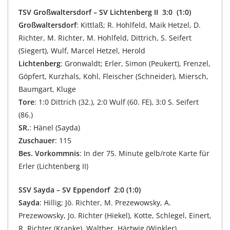
TSV Großwaltersdorf – SV Lichtenberg II 3:0 (1:0)
Großwaltersdorf
: Kittlaß; R. Hohlfeld, Maik Hetzel, D.
Richter, M. Richter, M. Hohlfeld, Dittrich, S. Seifert
(Siegert), Wulf, Marcel Hetzel, Herold
Lichtenberg
: Gronwaldt; Erler, Simon (Peukert), Frenzel,
Göpfert, Kurzhals, Kohl, Fleischer (Schneider), Miersch,
Baumgart, Kluge
Tore
: 1:0 Dittrich (32.), 2:0 Wulf (60. FE), 3:0 S. Seifert
(86.)
SR.
: Hänel (Sayda)
Zuschauer
: 115
Bes. Vorkommnis
: In der 75. Minute gelb/rote Karte für
Erler (Lichtenberg II)
SSV Sayda – SV Eppendorf 2:0 (1:0)
Sayda
: Hillig; Jö. Richter, M. Prezewowsky, A.
Prezewowsky, Jo. Richter (Hiekel), Kotte, Schlegel, Einert,
R. Richter (Kranke), Walther, Härtwig (Winkler)