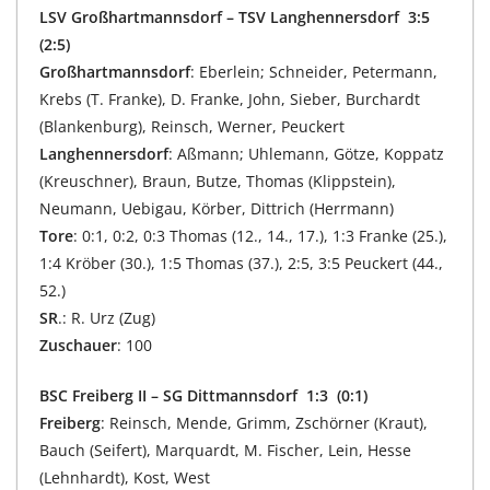
LSV Großhartmannsdorf – TSV Langhennersdorf 3:5
(2:5)
Großhartmannsdorf
: Eberlein; Schneider, Petermann,
Krebs (T. Franke), D. Franke, John, Sieber, Burchardt
(Blankenburg), Reinsch, Werner, Peuckert
Langhennersdorf
: Aßmann; Uhlemann, Götze, Koppatz
(Kreuschner), Braun, Butze, Thomas (Klippstein),
Neumann, Uebigau, Körber, Dittrich (Herrmann)
Tore
: 0:1, 0:2, 0:3 Thomas (12., 14., 17.), 1:3 Franke (25.),
1:4 Kröber (30.), 1:5 Thomas (37.), 2:5, 3:5 Peuckert (44.,
52.)
SR
.: R. Urz (Zug)
Zuschauer
: 100
BSC Freiberg II – SG Dittmannsdorf 1:3 (0:1)
Freiberg
: Reinsch, Mende, Grimm, Zschörner (Kraut),
Bauch (Seifert), Marquardt, M. Fischer, Lein, Hesse
(Lehnhardt), Kost, West