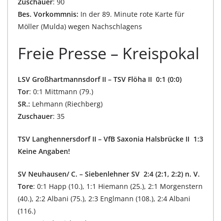
Zuschauer
: 90
Bes. Vorkommnis:
In der 89. Minute rote Karte für
Möller (Mulda) wegen Nachschlagens
Freie Presse – Kreispokal
LSV Großhartmannsdorf II – TSV Flöha II 0:1 (0:0)
Tor
: 0:1 Mittmann (79.)
SR.:
Lehmann (Riechberg)
Zuschauer
: 35
TSV Langhennersdorf II – VfB Saxonia Halsbrücke II 1:3
Keine Angaben!
SV Neuhausen/ C. – Siebenlehner SV 2:4 (2:1, 2:2)
n. V.
Tore
: 0:1 Happ (10.), 1:1 Hiemann (25.), 2:1 Morgenstern
(40.), 2:2 Albani (75.), 2:3 Englmann (108.), 2:4 Albani
(116.)