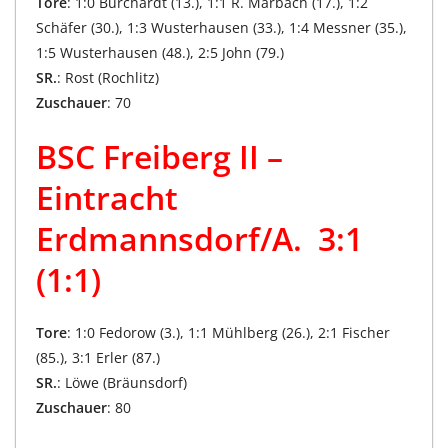
Tore
: 1:0 Burchardt (13.), 1:1 R. Marbach (17.), 1:2
Schäfer (30.), 1:3 Wusterhausen (33.), 1:4 Messner (35.),
1:5 Wusterhausen (48.), 2:5 John (79.)
SR.
: Rost (Rochlitz)
Zuschauer
: 70
BSC Freiberg II –
Eintracht
Erdmannsdorf/A. 3:1
(1:1)
Tore
: 1:0 Fedorow (3.), 1:1 Mühlberg (26.), 2:1 Fischer
(85.), 3:1 Erler (87.)
SR.
: Löwe (Bräunsdorf)
Zuschauer
: 80