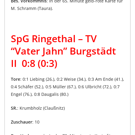
Bes. Vorkommnis
: In der 65. Minute gelb-rote Karte für
M. Schramm (Taura).
SpG Ringethal – TV
“Vater Jahn” Burgstädt
II 0:8 (0:3)
Tore
: 0:1 Liebing (26.), 0:2 Weise (34.), 0:3 Am Ende (41.),
0:4 Schäfer (52.), 0:5 Müller (67.), 0:6 Ulbricht (72.), 0:7
Engel (76.), 0:8 Daugalis (80.)
SR.
: Krumbholz (Claußnitz)
Zuschauer
: 10