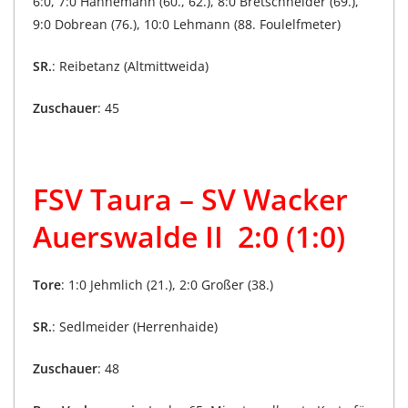
6:0, 7:0 Hannemann (60., 62.), 8:0 Bretschneider (69.),
9:0 Dobrean (76.), 10:0 Lehmann (88. Foulelfmeter)
SR.
: Reibetanz (Altmittweida)
Zuschauer
: 45
FSV Taura – SV Wacker
Auerswalde II 2:0 (1:0)
Tore
: 1:0 Jehmlich (21.), 2:0 Großer (38.)
SR.
: Sedlmeider (Herrenhaide)
Zuschauer
: 48