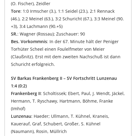
(O. Fischer), Zeidler
Tore
: 1:0 Irmscher (3.), 1:1 Seidel (23.), 2:1 Rennack
(46.), 2:2 Meinel (63.), 3:2 Schuricht (67.), 3:3 Meinel (90.
+3), 3:4 Lachmann (90.+5)
SR.
: Wagner (Rossau); Zuschauer: 90
Bes. Vorkommnis
: In der 67. Minute hält der Peniger
Torhüter Scheel einen Foulelfmeter von Meier
(Claußnitz). Erst mit dem zweiten Nachschuß ist dann
Schuricht erfolgreich.
SV Barkas Frankenberg II – SV Fortschritt Lunzenau
1:4 (0:2)
Frankenberg II
: Scholtissek; Ebert, Paul, J. Wendt, Jäckel,
Hermann, T. Ryschawy, Hartmann, Böhme, Franke
(Imhof)
Lunzenau
: Haeder; Ullmann, T. Kühnel, Kraneis,
Kauerauf, Graf, Schubert, Großer, S. Kühnel
(Naumann), Rosin, Müllrich