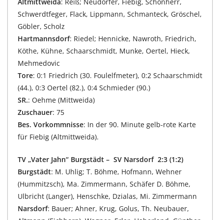
Altmittweida
: Reiß; Neudorfer, Fiebig, Schönherr,
Schwerdtfeger, Flack, Lippmann, Schmanteck, Gröschel,
Göbler, Scholz
Hartmannsdorf
: Riedel; Hennicke, Nawroth, Friedrich,
Köthe, Kühne, Schaarschmidt, Munke, Oertel, Hieck,
Mehmedovic
Tore
: 0:1 Friedrich (30. Foulelfmeter), 0:2 Schaarschmidt
(44.), 0:3 Oertel (82.), 0:4 Schmieder (90.)
SR.
: Oehme (Mittweida)
Zuschauer
: 75
Bes. Vorkommnisse
: In der 90. Minute gelb-rote Karte
für Fiebig (Altmittweida).
TV „Vater Jahn“ Burgstädt – SV Narsdorf 2:3 (1:2)
Burgstädt
: M. Uhlig; T. Böhme, Hofmann, Wehner
(Hummitzsch), Ma. Zimmermann, Schäfer D. Böhme,
Ulbricht (Langer), Henschke, Dzialas, Mi. Zimmermann
Narsdorf
: Bauer; Ahner, Krug, Golus, Th. Neubauer,