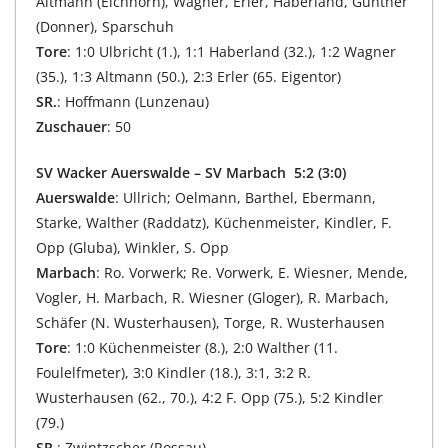
Altmann (Eichhorn), Wagner, Erler, Haberland, Günther
(Donner), Sparschuh
Tore
: 1:0 Ulbricht (1.), 1:1 Haberland (32.), 1:2 Wagner
(35.), 1:3 Altmann (50.), 2:3 Erler (65. Eigentor)
SR.
: Hoffmann (Lunzenau)
Zuschauer
: 50
SV Wacker Auerswalde – SV Marbach 5:2 (3:0)
Auerswalde
: Ullrich; Oelmann, Barthel, Ebermann,
Starke, Walther (Raddatz), Küchenmeister, Kindler, F.
Opp (Gluba), Winkler, S. Opp
Marbach
: Ro. Vorwerk; Re. Vorwerk, E. Wiesner, Mende,
Vogler, H. Marbach, R. Wiesner (Gloger), R. Marbach,
Schäfer (N. Wusterhausen), Torge, R. Wusterhausen
Tore
: 1:0 Küchenmeister (8.), 2:0 Walther (11.
Foulelfmeter), 3:0 Kindler (18.), 3:1, 3:2 R.
Wusterhausen (62., 70.), 4:2 F. Opp (75.), 5:2 Kindler
(79.)
SR.
: Zwintzscher (Rossau)