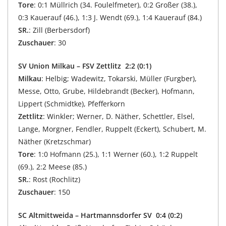
Tore
: 0:1 Müllrich (34. Foulelfmeter), 0:2 Großer (38.),
0:3 Kauerauf (46.), 1:3 J. Wendt (69.), 1:4 Kauerauf (84.)
SR.
: Zill (Berbersdorf)
Zuschauer
: 30
SV Union Milkau – FSV Zettlitz 2:2 (0:1)
Milkau
: Helbig; Wadewitz, Tokarski, Müller (Furgber),
Messe, Otto, Grube, Hildebrandt (Becker), Hofmann,
Lippert (Schmidtke), Pfefferkorn
Zettlitz
: Winkler; Werner, D. Näther, Schettler, Elsel,
Lange, Morgner, Fendler, Ruppelt (Eckert), Schubert, M.
Näther (Kretzschmar)
Tore
: 1:0 Hofmann (25.), 1:1 Werner (60.), 1:2 Ruppelt
(69.), 2:2 Meese (85.)
SR.
: Rost (Rochlitz)
Zuschauer
: 150
SC Altmittweida – Hartmannsdorfer SV 0:4 (0:2)