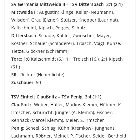
SV Germania Mittweida II – TSV Dittersbach 2:1 (2:1)
Mittweida II
: Augustin; Klinge, Keller (Neumann),
Wilsdorf, Grau (Elzner), Stützer, Knepper (Laurinat),
Kaltschmidt, Kipsch, Porges, Scholz
Dittersbach
: Schade; Köhler, Zwinscher, Mayer,
Köstner, Schauer (Schloderer), Troisch, Voigt, Kunze,
Tietze, Glöckner (Schramm)
Tore
: 1:0 Kaltschmidt (6.), 1:1 Troisch (16.), 2:1 Kipsch
(61.)
SR.
: Richter (Hohenfichte)
Zuschauer
: 50
TSV Einheit Claußnitz – TSV Penig 3:4 (1:1)
Claußnitz
: Weber; Hüller, Markus Klemm, Hübner, K.
Irmscher, Schuricht, Jungfer (A. Klemm), Fischer,
Rennack (Marcel Klemm), Meier, S. Irmscher
Penig
: Scheel; Schlag, Kühn (Kremkow), Junghans,
Lachmann, Rößner, Meinel, P. Fischer, Seidel, Berthold