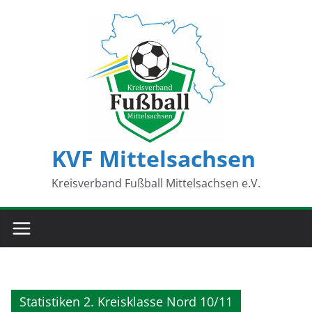
Zum
Inhalt
springen
KVF Mittelsachsen
Kreisverband Fußball Mittelsachsen e.V.
Statistiken 2. Kreisklasse Nord 10/11