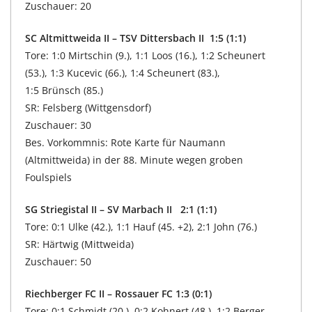
Zuschauer: 20
SC Altmittweida II – TSV Dittersbach II 1:5 (1:1)
Tore: 1:0 Mirtschin (9.), 1:1 Loos (16.), 1:2 Scheunert
(53.), 1:3 Kucevic (66.), 1:4 Scheunert (83.),
1:5 Brünsch (85.)
SR: Felsberg (Wittgensdorf)
Zuschauer: 30
Bes. Vorkommnis: Rote Karte für Naumann
(Altmittweida) in der 88. Minute wegen groben
Foulspiels
SG Striegistal II – SV Marbach II 2:1 (1:1)
Tore: 0:1 Ulke (42.), 1:1 Hauf (45. +2), 2:1 John (76.)
SR: Härtwig (Mittweida)
Zuschauer: 50
Riechberger FC II – Rossauer FC 1:3 (0:1)
Tore: 0:1 Schmidt (20.), 0:2 Kohnert (48.), 1:2 Berger