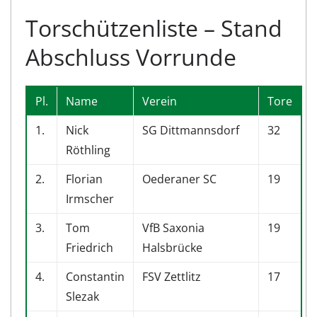
Torschützenliste – Stand
Abschluss Vorrunde
Pl.
Name
Verein
Tore
1.
Nick
SG Dittmannsdorf
32
Röthling
2.
Florian
Oederaner SC
19
Irmscher
3.
Tom
VfB Saxonia
19
Friedrich
Halsbrücke
4.
Constantin
FSV Zettlitz
17
Slezak