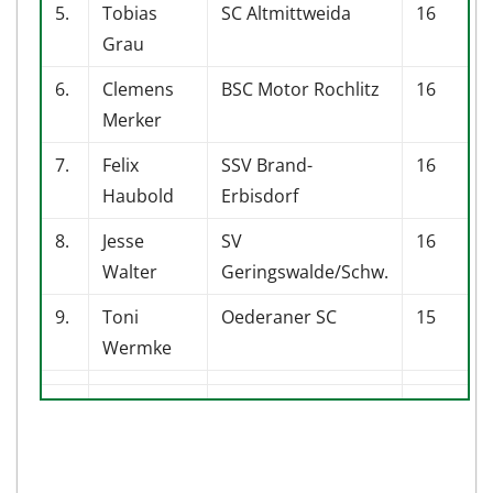
5.
Tobias
SC Altmittweida
16
Grau
6.
Clemens
BSC Motor Rochlitz
16
Merker
7.
Felix
SSV Brand-
16
Haubold
Erbisdorf
8.
Jesse
SV
16
Walter
Geringswalde/Schw.
9.
Toni
Oederaner SC
15
Wermke