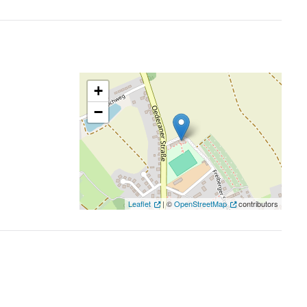
+
−
Leaflet
| ©
OpenStreetMap
contributors